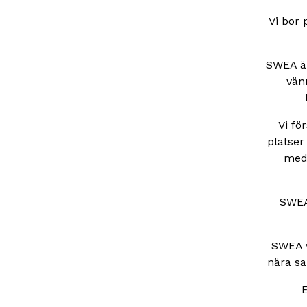
Vi bor 
SWEA är
vänn
Vi fö
platser
med 
SWEA 
SWEA v
nära s
E