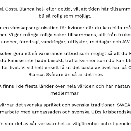
på Costa Blanca hel- eller deltid, vill att tiden här tillsam
bli så rolig som möjligt.
 en vänskapsorganisation för kvinnor där du kan hitta m
er. Vi gör många roliga saker tillsammans, allt från fruko
luncher, föredrag, vandringar, utflykter, middagar och AW
rsöker göra ett så varierande utbud som möjligt så att du 
 du kanske inte hade besökt, träffa kvinnor som du kan bl
för livet. Vi vill helt enkelt få ut det bästa av livet här på 
Blanca. Svårare än så är det inte.
finns i de flesta länder över hela världen och har nästa
medlemmar.
ärnar det svenska språket och svenska traditioner. SWEA 
amarbete med ambassaden och
svenska UD:s krisberedsk
n stor del av vår verksamhet är välgörenhet och stipendie