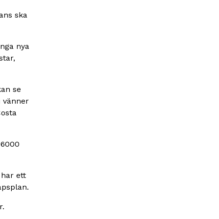
mans ska
ånga nya
star,
.
kan se
i vänner
Costa
n 6000
har ett
apsplan.
r.