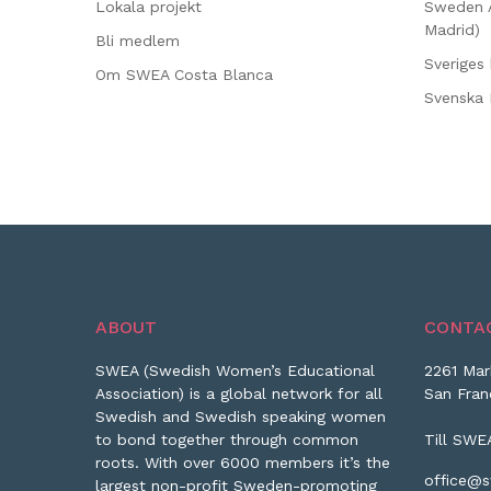
Lokala projekt
Sweden 
Madrid)
Bli medlem
Sveriges 
Om SWEA Costa Blanca
Svenska 
ABOUT
CONTA
SWEA (Swedish Women’s Educational
2261 Mar
Association) is a global network for all
San Fran
Swedish and Swedish speaking women
to bond together through common
Till SWE
roots. With over 6000 members it’s the
office@s
largest non-profit Sweden-promoting