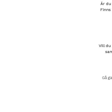
Är du
Finns
Vill du
sam
Gå gä