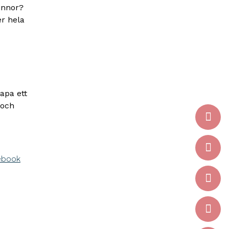
innor?
r hela
kapa ett
 och
ebook