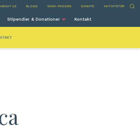
nca
Sök
ABOUT US
BLOGG
SWEA-PODDEN
DONATE
AKTIVITETER
Stipendier & Donationer
Kontakt
NTAKT
ca