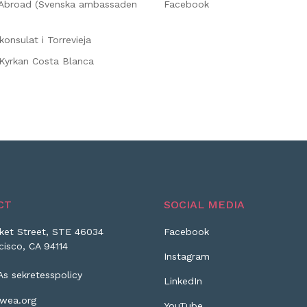
Abroad (Svenska ambassaden
Facebook
konsulat i Torrevieja
Kyrkan Costa Blanca
CT
SOCIAL MEDIA
ket Street, STE 46034
Facebook
cisco, CA 94114
Instagram
As sekretesspolicy
LinkedIn
wea.org
YouTube