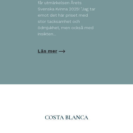
får utmärkelsen Årets
Svenska Kvinna 2025! "Jag tar
emot det här priset med
stor tacksamhet och
ödmjukhet, men också med
insikten…
Läs mer
COSTA BLANCA