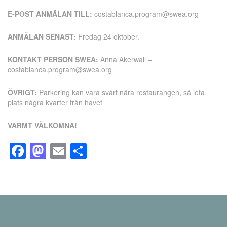
E-POST ANMÄLAN TILL:
costablanca.program@swea.org
ANMÄLAN SENAST:
Fredag 24 oktober.
KONTAKT PERSON SWEA:
Anna Akerwall –
costablanca.program@swea.org
ÖVRIGT:
Parkering kan vara svårt nära restaurangen, så leta
plats några kvarter från havet
VARMT VÄLKOMNA!
Facebook
Mastodon
Email
Dela